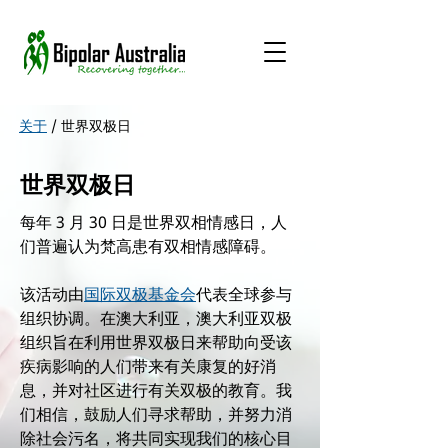
关于
/
世界双极日
世界双极日
每年 3 月 30 日是世界双相情感日，人
们普遍认为梵高患有双相情感障碍。
该活动由
国际双极基金会
代表全球参与
组织协调。在澳大利亚，澳大利亚双极
组织旨在利用世界双极日来帮助向受该
疾病影响的人们带来有关康复的好消
息，并对社区进行有关双极的教育。我
们相信，鼓励人们寻求帮助，并努力消
除社会污名，将共同实现我们的核心目