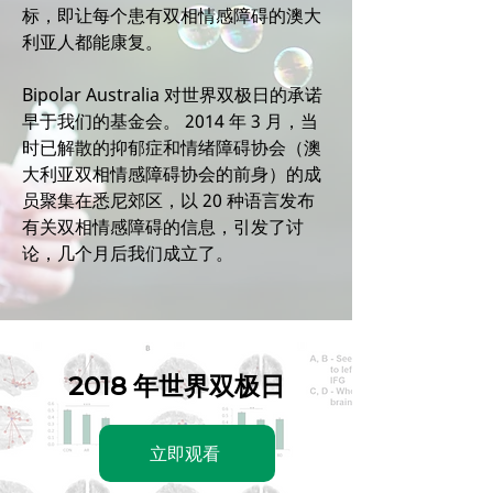
标，即让每个患有双相情感障碍的澳大
利亚人都能康复。
Bipolar Australia 对世界双极日的承诺
早于我们的基金会。 2014 年 3 月，当
时已解散的抑郁症和情绪障碍协会（澳
大利亚双相情感障碍协会的前身）的成
员聚集在悉尼郊区，以 20 种语言发布
有关双相情感障碍的信息，引发了讨
论，几个月后我们成立了。
2018 年世界双极日
立即观看