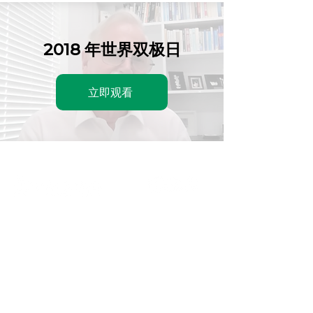
2018 年世界双极日
立即观看
家
联系我们
危机联系人