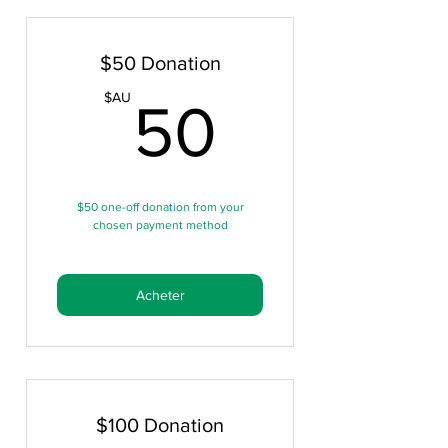
$50 Donation
50$AU
$AU
50
$50 one-off donation from your
chosen payment method
Valable pendant 1 an
Acheter
$100 Donation