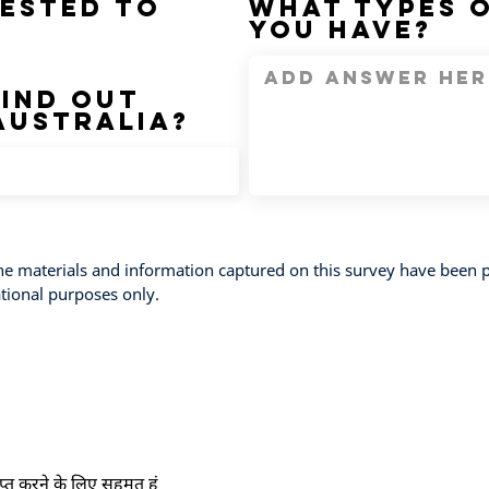
rested to
What types o
you have?
find out
Australia?
terials and information captured on this survey have been p
ational purposes only.
राप्त करने के लिए सहमत हूं