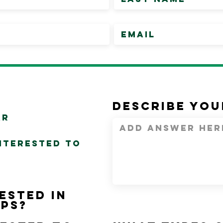
Describe you
ar
nterested to
ested in
ps?