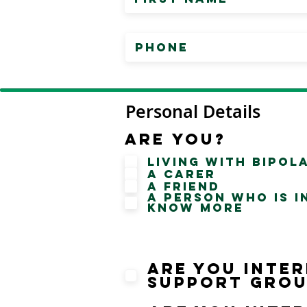
Personal Details
Are you?
Living with Bipol
A Carer
A Friend
A Person who is i
know more
Are you inter
Support Grou